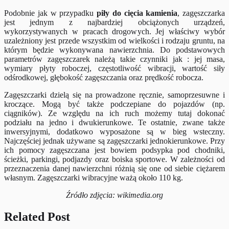
Podobnie jak w przypadku
piły do cięcia kamienia
, zagęszczarka
jest jednym z najbardziej obciążonych urządzeń,
wykorzystywanych w pracach drogowych. Jej właściwy wybór
uzależniony jest przede wszystkim od wielkości i rodzaju gruntu, na
którym będzie wykonywana nawierzchnia. Do podstawowych
parametrów zagęszczarek należą takie czynniki jak : jej masa,
wymiary płyty roboczej, częstotliwość wibracji, wartość siły
odśrodkowej, głębokość zagęszczania oraz prędkość robocza.
Zagęszczarki dzielą się na prowadzone ręcznie, samoprzesuwne i
kroczące. Mogą być także podczepiane do pojazdów (np.
ciągników). Ze względu na ich ruch możemy tutaj dokonać
podziału na jedno i dwukierunkowe. Te ostatnie, zwane także
inwersyjnymi, dodatkowo wyposażone są w bieg wsteczny.
Najczęściej jednak używane są zagęszczarki jednokierunkowe. Przy
ich pomocy zagęszczana jest bowiem podsypka pod chodniki,
ścieżki, parkingi, podjazdy oraz boiska sportowe. W zależności od
przeznaczenia danej nawierzchni różnią się one od siebie ciężarem
własnym. Zagęszczarki wibracyjne ważą około 110 kg.
Źródło zdjęcia: wikimedia.org
Related Post