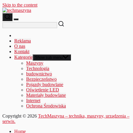
Skip to the content
Reklama
O nas
Kontakt
Kategorie
Show sub menu
Maszyny
Technologia
budownictwo
Bezpieczeństwo
Pojazdy budowlane
Oświetlenie LED
Materiały budowlane
Internet
Ochrona Środowiska
Copyright © 2026
TechMaszyna – technika, maszyny, urządzenia –
serwis.
Home