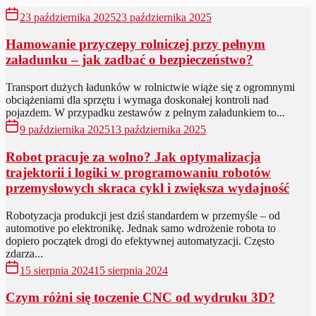
23 października 2025
23 października 2025
Hamowanie przyczepy rolniczej przy pełnym
załadunku – jak zadbać o bezpieczeństwo?
Transport dużych ładunków w rolnictwie wiąże się z ogromnymi
obciążeniami dla sprzętu i wymaga doskonałej kontroli nad
pojazdem. W przypadku zestawów z pełnym załadunkiem to...
9 października 2025
13 października 2025
Robot pracuje za wolno? Jak optymalizacja
trajektorii i logiki w programowaniu robotów
przemysłowych skraca cykl i zwiększa wydajność
Robotyzacja produkcji jest dziś standardem w przemyśle – od
automotive po elektronikę. Jednak samo wdrożenie robota to
dopiero początek drogi do efektywnej automatyzacji. Często
zdarza...
15 sierpnia 2024
15 sierpnia 2024
Czym różni się toczenie CNC od wydruku 3D?