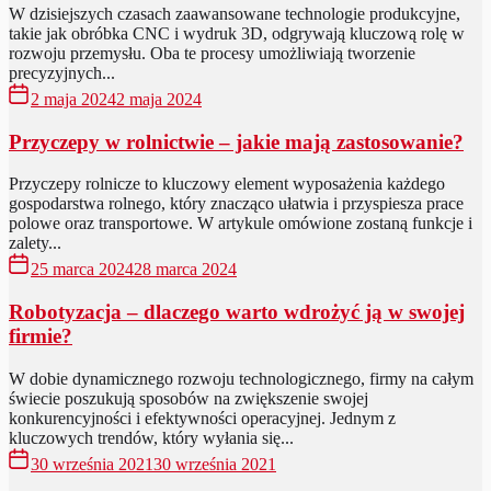
W dzisiejszych czasach zaawansowane technologie produkcyjne,
takie jak obróbka CNC i wydruk 3D, odgrywają kluczową rolę w
rozwoju przemysłu. Oba te procesy umożliwiają tworzenie
precyzyjnych...
2 maja 2024
2 maja 2024
Przyczepy w rolnictwie – jakie mają zastosowanie?
Przyczepy rolnicze to kluczowy element wyposażenia każdego
gospodarstwa rolnego, który znacząco ułatwia i przyspiesza prace
polowe oraz transportowe. W artykule omówione zostaną funkcje i
zalety...
25 marca 2024
28 marca 2024
Robotyzacja – dlaczego warto wdrożyć ją w swojej
firmie?
W dobie dynamicznego rozwoju technologicznego, firmy na całym
świecie poszukują sposobów na zwiększenie swojej
konkurencyjności i efektywności operacyjnej. Jednym z
kluczowych trendów, który wyłania się...
30 września 2021
30 września 2021