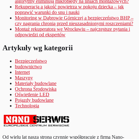
algorytmy eliminują mikrobłędy na liniach montażowych?
Rekuperacja a jakość powietrza w pokoju dziecka – jak
poprawić warunki do snu i nauki
Monitoring w Dąbrowie Górniczej a bezpieczeństwo BHP –
czy nagrania chronią przed nieuzasadnionymi roszczeniami?
Montaż rekuperatora we Wrocławiu – najczęstsze pytania i
odpowiedzi od ekspertów
Artykuły wg kategorii
Bezpieczeństwo
budownictwo
Internet
Maszyny
Materiały budowlane
Ochrona Środowiska
Oświetlenie LED
Pojazdy budowlane
Technologia
Od wielu lat nasza strona czynnie współpracuje z firmą Nano-