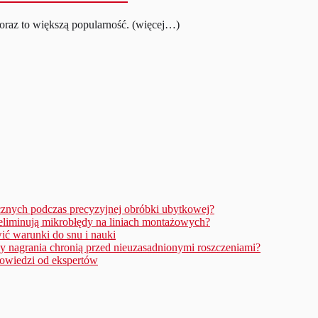
 coraz to większą popularność. (więcej…)
icznych podczas precyzyjnej obróbki ubytkowej?
eliminują mikrobłędy na liniach montażowych?
ić warunki do snu i nauki
 nagrania chronią przed nieuzasadnionymi roszczeniami?
powiedzi od ekspertów