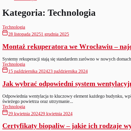
Kategoria:
Technologia
Technologia
28 listopada 2025
1 grudnia 2025
Montaż rekuperatora we Wrocławiu – najcz
Systemy rekuperacji stają się standardem zarówno w nowych domach, 
Technologia
15 października 2024
23 października 2024
Jak wybrać odpowiedni system wentylacy
Odpowiednia wentylacja to kluczowy element każdego budynku, wpł
świeżego powietrza oraz utrzymanie...
Technologia
29 kwietnia 2024
29 kwietnia 2024
Certyfikaty biopaliw – jakie ich rodzaje 