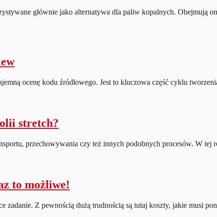
ystywane głównie jako alternatywa dla paliw kopalnych. Obejmują one s
iew
jemną ocenę kodu źródłowego. Jest to kluczowa część cyklu tworzenia
lii stretch?
rtu, przechowywania czy też innych podobnych procesów. W tej roli zn
az to możliwe!
 zadanie. Z pewnością dużą trudnością są tutaj koszty, jakie musi po