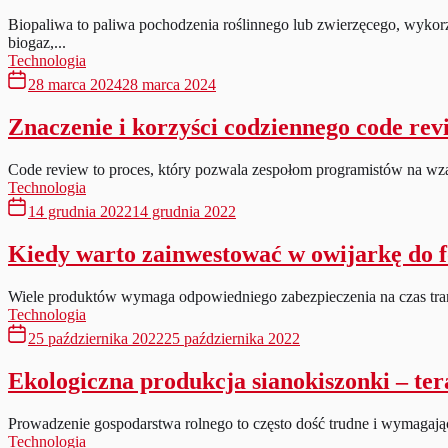
Biopaliwa to paliwa pochodzenia roślinnego lub zwierzęcego, wykorz
biogaz,...
Technologia
28 marca 2024
28 marca 2024
Znaczenie i korzyści codziennego code rev
Code review to proces, który pozwala zespołom programistów na wza
Technologia
14 grudnia 2022
14 grudnia 2022
Kiedy warto zainwestować w owijarkę do fo
Wiele produktów wymaga odpowiedniego zabezpieczenia na czas transpo
Technologia
25 października 2022
25 października 2022
Ekologiczna produkcja sianokiszonki – ter
Prowadzenie gospodarstwa rolnego to często dość trudne i wymagające
Technologia