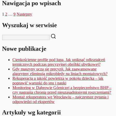
Nawigacja po wpisach
1
2
…
9
Następny
Wyszukaj w serwisie
Nowe publikacje
Cienkościenne profile pod lupą. Jak uniknąć odkształceń
termicznych podczas precyzyjnej obróbki ubytkowej?
Gdy maszyny uczą się precyzji. Jak zaawansowane
algorytmy eliminują mikrobłędy na liniach montażowych?
Rekuperacja a jakość powietrza w pokoju dziecka – jak
poprawić warunki do snu i nauki
Monitoring w Dąbrowie Górniczej a bezpieczeństwo BHP –
czy nagrania chronią przed nieuzasadnionymi roszczeniami?
Montaż rekuperatora we Wrocławiu – najczęstsze pytania i
odpowiedzi od ekspertów
Artykuły wg kategorii