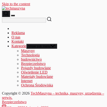
Skip to the content
Reklama
O nas
Kontakt
Kategorie
Show sub menu
Maszyny
Technologia
budownictwo
Bezpieczeństwo
Pojazdy budowlane
Oświetlenie LED
Materiały budowlane
Internet
Ochrona Środowiska
Copyright © 2026
TechMaszyna – technika, maszyny, urządzenia –
serwis.
Bezpieczeństwo