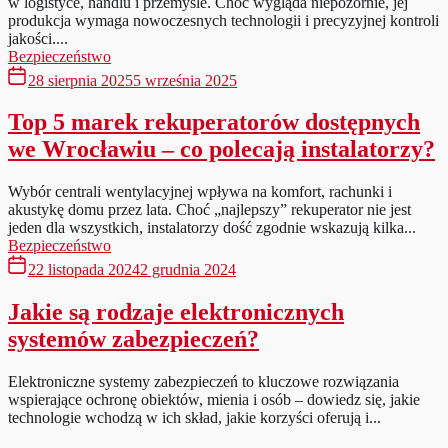
w logistyce, handlu i przemyśle. Choć wygląda niepozornie, jej
produkcja wymaga nowoczesnych technologii i precyzyjnej kontroli
jakości....
Bezpieczeństwo
28 sierpnia 2025
5 września 2025
Top 5 marek rekuperatorów dostępnych
we Wrocławiu – co polecają instalatorzy?
Wybór centrali wentylacyjnej wpływa na komfort, rachunki i
akustykę domu przez lata. Choć „najlepszy” rekuperator nie jest
jeden dla wszystkich, instalatorzy dość zgodnie wskazują kilka...
Bezpieczeństwo
22 listopada 2024
2 grudnia 2024
Jakie są rodzaje elektronicznych
systemów zabezpieczeń?
Elektroniczne systemy zabezpieczeń to kluczowe rozwiązania
wspierające ochronę obiektów, mienia i osób – dowiedz się, jakie
technologie wchodzą w ich skład, jakie korzyści oferują i...