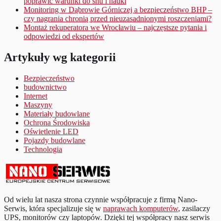
poprawić warunki do snu i nauki
Monitoring w Dąbrowie Górniczej a bezpieczeństwo BHP –
czy nagrania chronią przed nieuzasadnionymi roszczeniami?
Montaż rekuperatora we Wrocławiu – najczęstsze pytania i
odpowiedzi od ekspertów
Artykuły wg kategorii
Bezpieczeństwo
budownictwo
Internet
Maszyny
Materiały budowlane
Ochrona Środowiska
Oświetlenie LED
Pojazdy budowlane
Technologia
Od wielu lat nasza strona czynnie współpracuje z firmą Nano-
Serwis, która specjalizuje się w
naprawach komputerów
, zasilaczy
UPS, monitorów czy laptopów. Dzięki tej współpracy nasz serwis