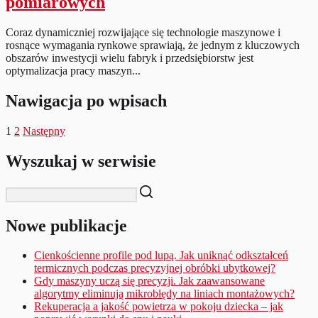
pomiarowych
Coraz dynamiczniej rozwijające się technologie maszynowe i
rosnące wymagania rynkowe sprawiają, że jednym z kluczowych
obszarów inwestycji wielu fabryk i przedsiębiorstw jest
optymalizacja pracy maszyn...
Nawigacja po wpisach
1
2
Następny
Wyszukaj w serwisie
Nowe publikacje
Cienkościenne profile pod lupą. Jak uniknąć odkształceń
termicznych podczas precyzyjnej obróbki ubytkowej?
Gdy maszyny uczą się precyzji. Jak zaawansowane
algorytmy eliminują mikrobłędy na liniach montażowych?
Rekuperacja a jakość powietrza w pokoju dziecka – jak