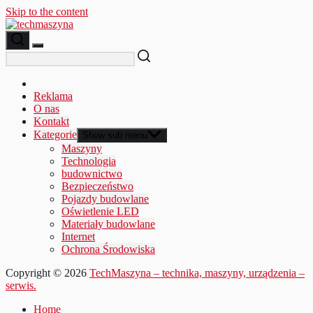
Skip to the content
Reklama
O nas
Kontakt
Kategorie
Show sub menu
Maszyny
Technologia
budownictwo
Bezpieczeństwo
Pojazdy budowlane
Oświetlenie LED
Materiały budowlane
Internet
Ochrona Środowiska
Copyright © 2026
TechMaszyna – technika, maszyny, urządzenia –
serwis.
Home