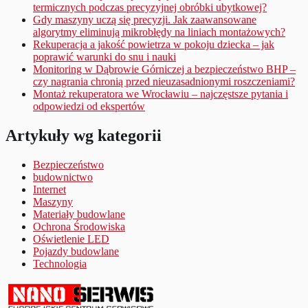
termicznych podczas precyzyjnej obróbki ubytkowej?
Gdy maszyny uczą się precyzji. Jak zaawansowane
algorytmy eliminują mikrobłędy na liniach montażowych?
Rekuperacja a jakość powietrza w pokoju dziecka – jak
poprawić warunki do snu i nauki
Monitoring w Dąbrowie Górniczej a bezpieczeństwo BHP –
czy nagrania chronią przed nieuzasadnionymi roszczeniami?
Montaż rekuperatora we Wrocławiu – najczęstsze pytania i
odpowiedzi od ekspertów
Artykuły wg kategorii
Bezpieczeństwo
budownictwo
Internet
Maszyny
Materiały budowlane
Ochrona Środowiska
Oświetlenie LED
Pojazdy budowlane
Technologia