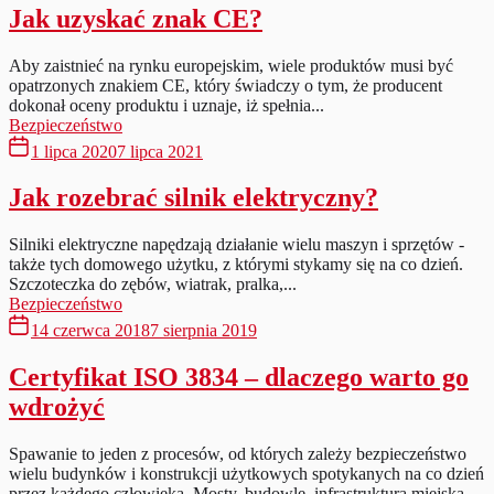
Jak uzyskać znak CE?
Aby zaistnieć na rynku europejskim, wiele produktów musi być
opatrzonych znakiem CE, który świadczy o tym, że producent
dokonał oceny produktu i uznaje, iż spełnia...
Bezpieczeństwo
1 lipca 2020
7 lipca 2021
Jak rozebrać silnik elektryczny?
Silniki elektryczne napędzają działanie wielu maszyn i sprzętów -
także tych domowego użytku, z którymi stykamy się na co dzień.
Szczoteczka do zębów, wiatrak, pralka,...
Bezpieczeństwo
14 czerwca 2018
7 sierpnia 2019
Certyfikat ISO 3834 – dlaczego warto go
wdrożyć
Spawanie to jeden z procesów, od których zależy bezpieczeństwo
wielu budynków i konstrukcji użytkowych spotykanych na co dzień
przez każdego człowieka. Mosty, budowle, infrastruktura miejska,...