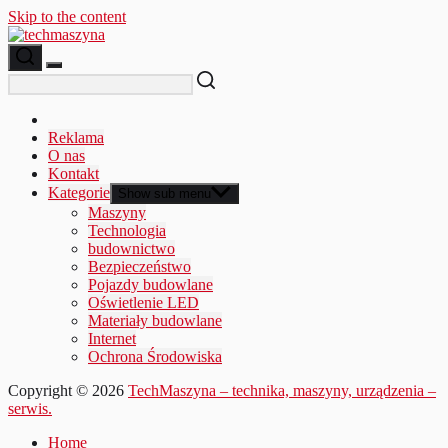
Skip to the content
Reklama
O nas
Kontakt
Kategorie
Show sub menu
Maszyny
Technologia
budownictwo
Bezpieczeństwo
Pojazdy budowlane
Oświetlenie LED
Materiały budowlane
Internet
Ochrona Środowiska
Copyright © 2026
TechMaszyna – technika, maszyny, urządzenia –
serwis.
Home